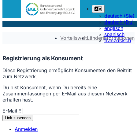
deutsch (Sie)
deutsch (Du)
englisch
spanisch
Vorteilswelt
Länderinformationen
französisch
Registrierung als Konsument
Diese Registrierung ermöglicht Konsumenten den Beitritt
zum Netzwerk.
Du bist Konsument, wenn Du bereits eine
Zusammenfassungen per E-Mail aus diesem Netzwerk
erhalten hast.
E-Mail
*
Anmelden