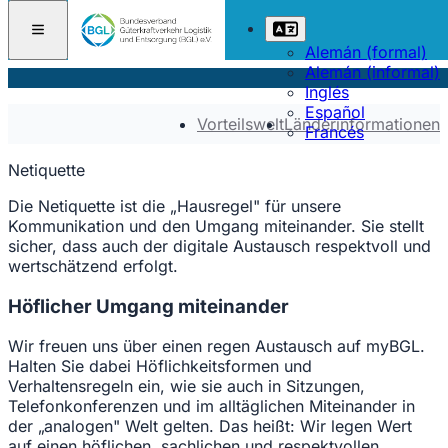
Alemán (formal)
Alemán (informal)
Inglés
Español
Vorteilswelt
Länderinformationen
Francés
Netiquette
Die Netiquette ist die „Hausregel" für unsere
Kommunikation und den Umgang miteinander. Sie stellt
sicher, dass auch der digitale Austausch respektvoll und
wertschätzend erfolgt.
Höflicher Umgang miteinander
Wir freuen uns über einen regen Austausch auf myBGL.
Halten Sie dabei Höflichkeitsformen und
Verhaltensregeln ein, wie sie auch in Sitzungen,
Telefonkonferenzen und im alltäglichen Miteinander in
der „analogen" Welt gelten. Das heißt: Wir legen Wert
auf einen höflichen, sachlichen und respektvollen